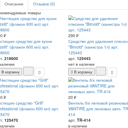
Описание
Отзывов (0)
екомендуемые товары
0 ₽
290 ₽
стящее средство для кухни
Средство для удаления плесен
zelit" (флакон 600 мл) арт.
"Bimold" (канистра 1л) арт.
18600
125443
т.
218600
арт.
125443
наличии
нет в наличии
В корзину
В корзину
0 ₽
20 ₽
стящее средство "Grill"
Вентиль б/к легковой резиновы
ofessional (флакон 600 мл) арт.
VANTIRE для легковых авто. TR
25470
414
т.
125470
арт.
TR-414
наличии
в наличии