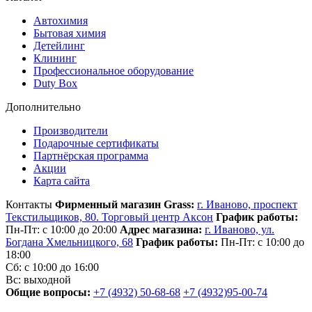
Автохимия
Бытовая химия
Детейлинг
Клининг
Профессиональное оборудование
Duty Box
Дополнительно
Производители
Подарочные сертификаты
Партнёрская программа
Акции
Карта сайта
Контакты
Фирменный магазин Grass:
г. Иваново, проспект
Текстильщиков, 80. Торговый центр Аксон
График работы:
Пн-Пт: с 10:00 до 20:00
Адрес магазина:
г. Иваново, ул.
Богдана Хмельницкого, 68
График работы:
Пн-Пт: с 10:00 до
18:00
Сб: с 10:00 до 16:00
Вс: выходной
Общие вопросы:
+7 (4932) 50-68-68
+7 (4932)95-00-74