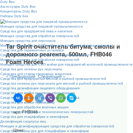
Duty Box
Аксессуары Duty Box
Концентраты Duty Box
Наборы Duty box
Моющие средства для пищевой промышленности
Cредства для предприятий пива и напитков
Моющие средства для обработки поверхностей
Моющие средства для персонала
Tar Spirit очиститель битума, смолы и
Моющие средства для СИП мойки для предприятий пива и напитков
Средства для тарамоечных установок
дорожного реагента, 500мл, FHB046
Средства для предприятий молочной промышленности
Моющие средства для обработки поверхностей
Foam Heroes
Моющие средства для СИП мойки для предприятий молочной промышленности
Средства для гигиены рук персонала
Средства для стирки творожных мешочков
« Предыдущий
Следующий »
Средства для предприятий мясной и рыбной промышленностей
Средства гигиены рук персонала для мясной и рыбной промышленностей
Средства дезинфекции пищевого оборудования
Средства для мойки пищевого оборудования
Средства для мойки промышленного автоклава
Средства для мойки термокамер
Средства для обработки моечных машин
арт. FHB046
Средства для обработки технологических поверхностей
Средства для птицефабрик и свиноферм
Дезинфекция скорлупы яиц
Моющие и дезинфицирующие средства для обработки поверхностей
Цена:
Средства гигиены рук для птицефабрик и свиноферм