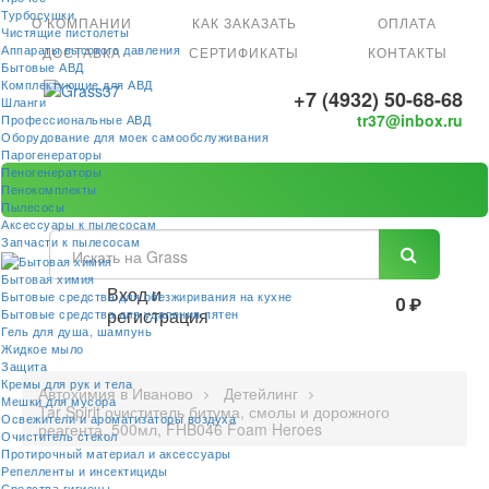
Турбосушки
О КОМПАНИИ
КАК ЗАКАЗАТЬ
ОПЛАТА
Чистящие пистолеты
Аппараты высокого давления
ДОСТАВКА
СЕРТИФИКАТЫ
КОНТАКТЫ
Бытовые АВД
Комплектующие для АВД
+7 (4932) 50-68-68
Шланги
tr37@inbox.ru
Профессиональные АВД
Оборудование для моек самообслуживания
Парогенераторы
Пеногенераторы
Пенокомплекты
Пылесосы
Аксессуары к пылесосам
Запчасти к пылесосам
Бытовая химия
Вход и
Бытовые средства для обезжиривания на кухне
0 ₽
регистрация
Бытовые средства для удаления пятен
Гель для душа, шампунь
Жидкое мыло
Защита
Кремы для рук и тела
Автохимия в Иваново
Детейлинг
Мешки для мусора
Tar Spirit очиститель битума, смолы и дорожного
Освежители и ароматизаторы воздуха
реагента, 500мл, FHB046 Foam Heroes
Очиститель стекол
Протирочный материал и аксессуары
Репелленты и инсектициды
Средства гигиены