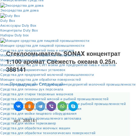
Экосредства для дома
Duty Box
Аксессуары Duty Box
Концентраты Duty Box
Наборы Duty box
Моющие средства для пищевой промышленности
Cредства для предприятий пива и напитков
Стеклоомыватель SONAX концентрат
Моющие средства для обработки поверхностей
1:100 аромат Свежесть океана 0.25л.
Моющие средства для персонала
Моющие средства для СИП мойки для предприятий пива и напитков
388141
Средства для тарамоечных установок
Средства для предприятий молочной промышленности
Моющие средства для обработки поверхностей
« Предыдущий
Следующий »
Моющие средства для СИП мойки для предприятий молочной промышленности
Средства для гигиены рук персонала
Средства для стирки творожных мешочков
Средства для предприятий мясной и рыбной промышленностей
Средства гигиены рук персонала для мясной и рыбной промышленностей
Средства дезинфекции пищевого оборудования
Средства для мойки пищевого оборудования
Средства для мойки промышленного автоклава
арт. 388141
Средства для мойки термокамер
Средства для обработки моечных машин
Средства для обработки технологических поверхностей