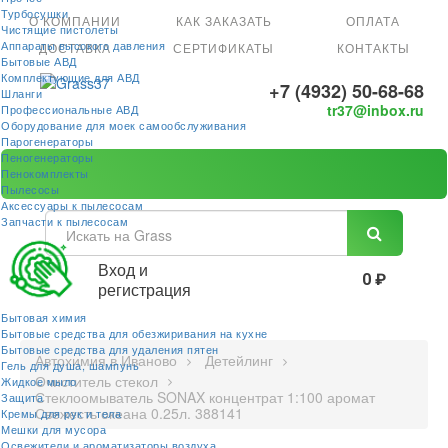
Турбосушки
О КОМПАНИИ
КАК ЗАКАЗАТЬ
ОПЛАТА
Чистящие пистолеты
Аппараты высокого давления
ДОСТАВКА
СЕРТИФИКАТЫ
КОНТАКТЫ
Бытовые АВД
Комплектующие для АВД
+7 (4932) 50-68-68
Шланги
tr37@inbox.ru
Профессиональные АВД
Оборудование для моек самообслуживания
Парогенераторы
Пеногенераторы
Пенокомплекты
Пылесосы
Аксессуары к пылесосам
Запчасти к пылесосам
Вход и
0 ₽
регистрация
Бытовая химия
Бытовые средства для обезжиривания на кухне
Бытовые средства для удаления пятен
Автохимия в Иваново
Детейлинг
Гель для душа, шампунь
Очиститель стекол
Жидкое мыло
Стеклоомыватель SONAX концентрат 1:100 аромат
Защита
Свежесть океана 0.25л. 388141
Кремы для рук и тела
Мешки для мусора
Освежители и ароматизаторы воздуха