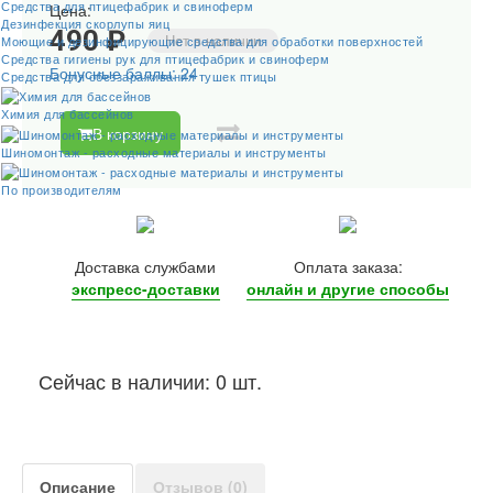
Средства для птицефабрик и свиноферм
Цена:
Дезинфекция скорлупы яиц
490 ₽
Нет в наличии
Моющие и дезинфицирующие средства для обработки поверхностей
Средства гигиены рук для птицефабрик и свиноферм
Бонусные баллы: 24
Средства для обеззараживания тушек птицы
Химия для бассейнов
В корзину
Шиномонтаж - расходные материалы и инструменты
По производителям
Доставка службами
Оплата заказа:
экспресс-доставки
онлайн и другие
способы
Сейчас в наличии: 0 шт.
Описание
Отзывов (0)