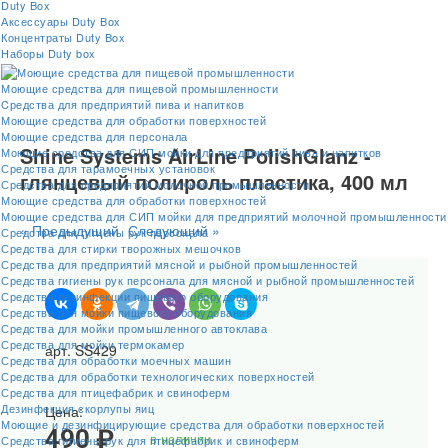
Duty Box
Аксессуары Duty Box
Концентраты Duty Box
Наборы Duty box
Моющие средства для пищевой промышленности
Cредства для предприятий пива и напитков
Моющие средства для обработки поверхностей
Моющие средства для персонала
Shine Systems AirLine PolishGlanz -
Моющие средства для СИП мойки для предприятий пива и напитков
Средства для тарамоечных установок
глянцевый полироль пластика, 400 мл
Средства для предприятий молочной промышленности
Моющие средства для обработки поверхностей
Моющие средства для СИП мойки для предприятий молочной промышленности
« Предыдущий
Следующий »
Средства для гигиены рук персонала
Средства для стирки творожных мешочков
Средства для предприятий мясной и рыбной промышленностей
Средства гигиены рук персонала для мясной и рыбной промышленностей
Средства дезинфекции пищевого оборудования
Средства для мойки пищевого оборудования
Средства для мойки промышленного автоклава
Средства для мойки термокамер
арт. SS429
Средства для обработки моечных машин
Средства для обработки технологических поверхностей
Средства для птицефабрик и свиноферм
Дезинфекция скорлупы яиц
Цена:
Моющие и дезинфицирующие средства для обработки поверхностей
490 ₽
в наличии
Средства гигиены рук для птицефабрик и свиноферм