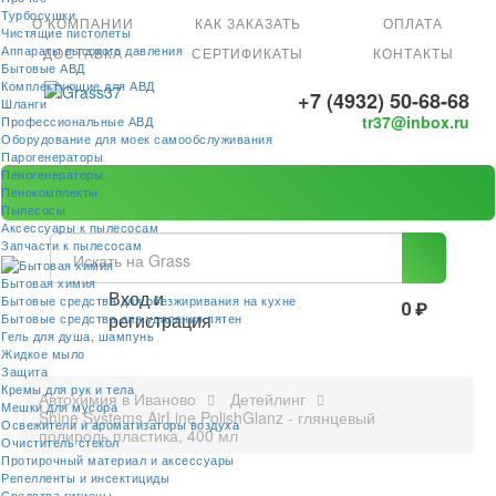
Турбосушки
О КОМПАНИИ
КАК ЗАКАЗАТЬ
ОПЛАТА
Чистящие пистолеты
Аппараты высокого давления
ДОСТАВКА
СЕРТИФИКАТЫ
КОНТАКТЫ
Бытовые АВД
Комплектующие для АВД
+7 (4932) 50-68-68
Шланги
tr37@inbox.ru
Профессиональные АВД
Оборудование для моек самообслуживания
Парогенераторы
Пеногенераторы
Пенокомплекты
Пылесосы
Аксессуары к пылесосам
Запчасти к пылесосам
Бытовая химия
Вход и
Бытовые средства для обезжиривания на кухне
0 ₽
регистрация
Бытовые средства для удаления пятен
Гель для душа, шампунь
Жидкое мыло
Защита
Кремы для рук и тела
Автохимия в Иваново
Детейлинг
Мешки для мусора
Shine Systems AirLine PolishGlanz - глянцевый
Освежители и ароматизаторы воздуха
полироль пластика, 400 мл
Очиститель стекол
Протирочный материал и аксессуары
Репелленты и инсектициды
Средства гигиены