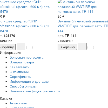
0 ₽
20 ₽
стящее средство "Grill"
Вентиль б/к легковой резиновы
ofessional (флакон 600 мл) арт.
VANTIRE для легковых авто. TR
25470
414
т.
125470
арт.
TR-414
наличии
в наличии
В корзину
В корзину
Информация
Бонусная программа
Возврат товара
Как заказать
О компании
Сертификаты
Информация о доставке
Способы оплаты
Политика конфиденциальности
Каталог
Автохимия
Бытовая химия