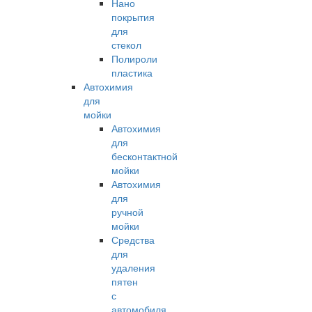
Нано
покрытия
для
стекол
Полироли
пластика
Автохимия
для
мойки
Автохимия
для
бесконтактной
мойки
Автохимия
для
ручной
мойки
Средства
для
удаления
пятен
с
автомобиля