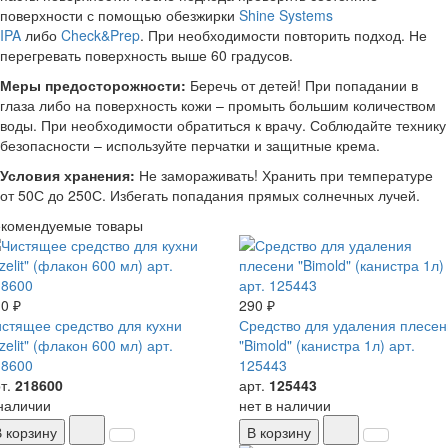
поверхности с помощью обезжирки
Shine Systems
IPA
либо
Check&Prep
. При необходимости повторить подход. Не
перегревать поверхность выше 60 градусов.
Меры предосторожности:
Беречь от детей! При попадании в
глаза либо на поверхность кожи – промыть большим количеством
воды. При необходимости обратиться к врачу. Соблюдайте технику
безопасности – используйте перчатки и защитные крема.
Условия хранения:
Не замораживать! Хранить при температуре
от 5
0
С до 25
0
С. Избегать попадания прямых солнечных лучей.
екомендуемые товары
0 ₽
290 ₽
стящее средство для кухни
Средство для удаления плесен
zelit" (флакон 600 мл) арт.
"Bimold" (канистра 1л) арт.
18600
125443
т.
218600
арт.
125443
наличии
нет в наличии
В корзину
В корзину