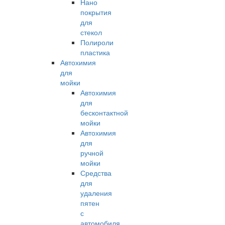
Нано
покрытия
для
стекол
Полироли
пластика
Автохимия
для
мойки
Автохимия
для
бесконтактной
мойки
Автохимия
для
ручной
мойки
Средства
для
удаления
пятен
с
автомобиля