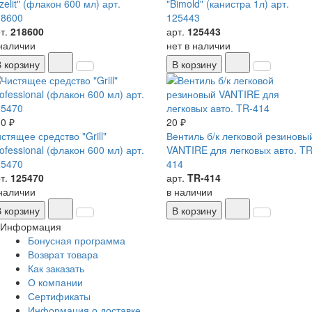
zelit" (флакон 600 мл) арт.
"Bimold" (канистра 1л) арт.
18600
125443
т.
218600
арт.
125443
наличии
нет в наличии
В корзину
В корзину
0 ₽
20 ₽
стящее средство "Grill"
Вентиль б/к легковой резиновы
ofessional (флакон 600 мл) арт.
VANTIRE для легковых авто. TR
25470
414
т.
125470
арт.
TR-414
наличии
в наличии
В корзину
В корзину
Информация
Бонусная программа
Возврат товара
Как заказать
О компании
Сертификаты
Информация о доставке