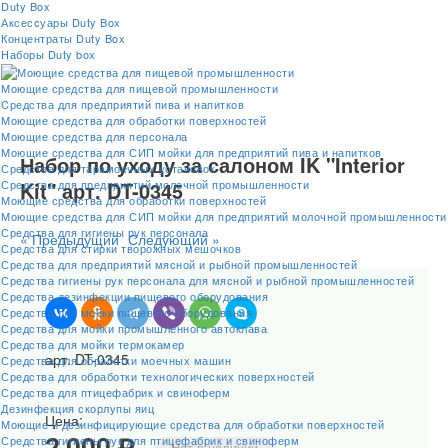
Duty Box
Аксессуары Duty Box
Концентраты Duty Box
Наборы Duty box
Моющие средства для пищевой промышленности
Cредства для предприятий пива и напитков
Моющие средства для обработки поверхностей
Моющие средства для персонала
Моющие средства для СИП мойки для предприятий пива и напитков
Набор по уходу за салоном IK "Interior
Средства для тарамоечных установок
Средства для предприятий молочной промышленности
Kit" арт. DT-0345
Моющие средства для обработки поверхностей
Моющие средства для СИП мойки для предприятий молочной промышленности
Средства для гигиены рук персонала
« Предыдущий
Следующий »
Средства для стирки творожных мешочков
Средства для предприятий мясной и рыбной промышленностей
Средства гигиены рук персонала для мясной и рыбной промышленностей
Средства дезинфекции пищевого оборудования
Средства для мойки пищевого оборудования
Средства для мойки промышленного автоклава
Средства для мойки термокамер
арт. DT-0345
Средства для обработки моечных машин
Средства для обработки технологических поверхностей
Средства для птицефабрик и свиноферм
Дезинфекция скорлупы яиц
Цена:
Моющие и дезинфицирующие средства для обработки поверхностей
Средства гигиены рук для птицефабрик и свиноферм
2 000 ₽
Нет в наличии