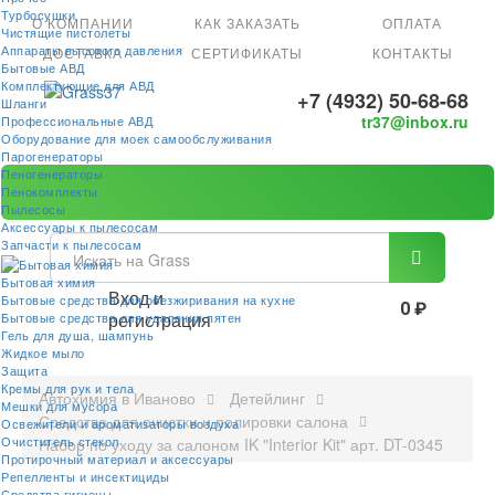
Турбосушки
О КОМПАНИИ
КАК ЗАКАЗАТЬ
ОПЛАТА
Чистящие пистолеты
Аппараты высокого давления
ДОСТАВКА
СЕРТИФИКАТЫ
КОНТАКТЫ
Бытовые АВД
Комплектующие для АВД
+7 (4932) 50-68-68
Шланги
tr37@inbox.ru
Профессиональные АВД
Оборудование для моек самообслуживания
Парогенераторы
Пеногенераторы
Пенокомплекты
Пылесосы
Аксессуары к пылесосам
Запчасти к пылесосам
Бытовая химия
Вход и
Бытовые средства для обезжиривания на кухне
0 ₽
регистрация
Бытовые средства для удаления пятен
Гель для душа, шампунь
Жидкое мыло
Защита
Кремы для рук и тела
Автохимия в Иваново
Детейлинг
Мешки для мусора
Средства для очистки и полировки салона
Освежители и ароматизаторы воздуха
Очиститель стекол
Набор по уходу за салоном IK "Interior Kit" арт. DT-0345
Протирочный материал и аксессуары
Репелленты и инсектициды
Средства гигиены