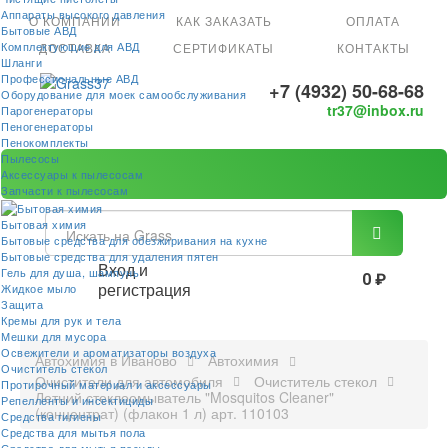
Аппараты высокого давления
О КОМПАНИИ
КАК ЗАКАЗАТЬ
ОПЛАТА
Бытовые АВД
Комплектующие для АВД
ДОСТАВКА
СЕРТИФИКАТЫ
КОНТАКТЫ
Шланги
Профессиональные АВД
+7 (4932) 50-68-68
Оборудование для моек самообслуживания
tr37@inbox.ru
Парогенераторы
Пеногенераторы
Пенокомплекты
Пылесосы
Аксессуары к пылесосам
Запчасти к пылесосам
Бытовая химия
Бытовые средства для обезжиривания на кухне
Бытовые средства для удаления пятен
Вход и
Гель для душа, шампунь
0 ₽
регистрация
Жидкое мыло
Защита
Кремы для рук и тела
Мешки для мусора
Освежители и ароматизаторы воздуха
Автохимия в Иваново
Автохимия
Очиститель стекол
Очистители для автомобиля
Очиститель стекол
Протирочный материал и аксессуары
Летний стеклоомыватель "Mosquitos Cleaner"
Репелленты и инсектициды
(концентрат) (флакон 1 л) арт. 110103
Средства гигиены
Средства для мытья пола