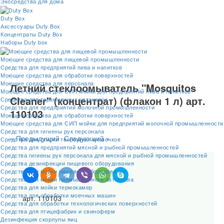
Экосредства для дома
Duty Box
Аксессуары Duty Box
Концентраты Duty Box
Наборы Duty box
Моющие средства для пищевой промышленности
Cредства для предприятий пива и напитков
Моющие средства для обработки поверхностей
Моющие средства для персонала
Летний стеклоомыватель "Mosquitos
Моющие средства для СИП мойки для предприятий пива и напитков
Cleaner" (концентрат) (флакон 1 л) арт.
Средства для тарамоечных установок
Средства для предприятий молочной промышленности
110103
Моющие средства для обработки поверхностей
Моющие средства для СИП мойки для предприятий молочной промышленности
Средства для гигиены рук персонала
« Предыдущий
Следующий »
Средства для стирки творожных мешочков
Средства для предприятий мясной и рыбной промышленностей
Средства гигиены рук персонала для мясной и рыбной промышленностей
Средства дезинфекции пищевого оборудования
Средства для мойки пищевого оборудования
Средства для мойки промышленного автоклава
Средства для мойки термокамер
Средства для обработки моечных машин
арт. 110103
Средства для обработки технологических поверхностей
Средства для птицефабрик и свиноферм
Дезинфекция скорлупы яиц