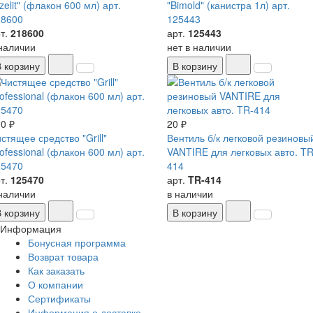
zelit" (флакон 600 мл) арт.
"Bimold" (канистра 1л) арт.
18600
125443
т.
218600
арт.
125443
наличии
нет в наличии
В корзину
В корзину
0 ₽
20 ₽
стящее средство "Grill"
Вентиль б/к легковой резиновы
ofessional (флакон 600 мл) арт.
VANTIRE для легковых авто. TR
25470
414
т.
125470
арт.
TR-414
наличии
в наличии
В корзину
В корзину
Информация
Бонусная программа
Возврат товара
Как заказать
О компании
Сертификаты
Информация о доставке