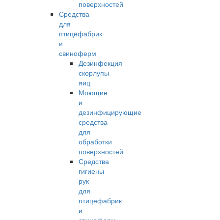
поверхностей
Средства
для
птицефабрик
и
свиноферм
Дезинфекция
скорлупы
яиц
Моющие
и
дезинфицирующие
средства
для
обработки
поверхностей
Средства
гигиены
рук
для
птицефабрик
и