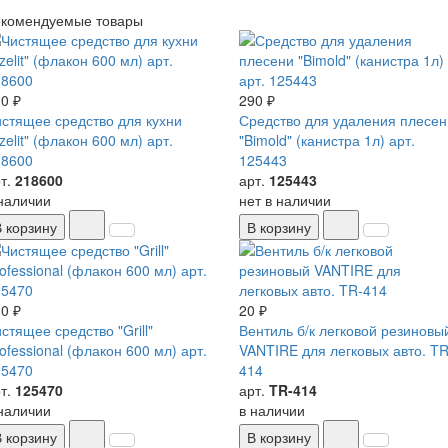
екомендуемые товары
0 ₽
290 ₽
стящее средство для кухни
Средство для удаления плесен
zelit" (флакон 600 мл) арт.
"Bimold" (канистра 1л) арт.
18600
125443
т.
218600
арт.
125443
наличии
нет в наличии
В корзину
В корзину
0 ₽
20 ₽
стящее средство "Grill"
Вентиль б/к легковой резиновы
ofessional (флакон 600 мл) арт.
VANTIRE для легковых авто. TR
25470
414
т.
125470
арт.
TR-414
наличии
в наличии
В корзину
В корзину