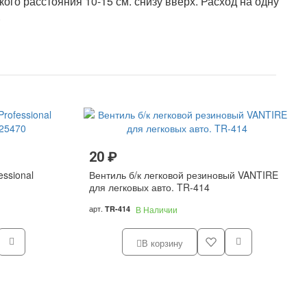
ого расстояния 10-15 см. снизу вверх. Расход на одну
.
20 ₽
essional
Вентиль б/к легковой резиновый VANTIRE
для легковых авто. TR-414
арт.
TR-414
В Наличии
В корзину