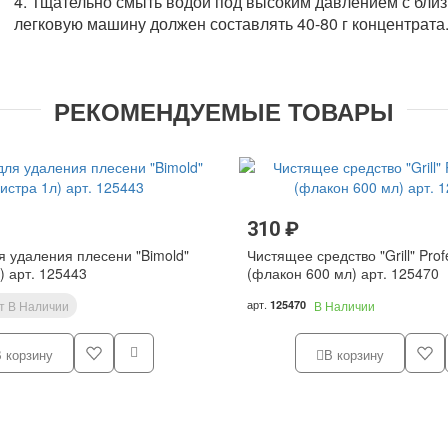
4. Тщательно смыть водой под высоким давлением с близк
легковую машину должен составлять 40-80 г концентрата
РЕКОМЕНДУЕМЫЕ ТОВАРЫ
310 ₽
я удаления плесени "Bimold"
Чистящее средство "Grill" Prof
) арт. 125443
(флакон 600 мл) арт. 125470
арт.
т В Наличии
125470
В Наличии
 корзину
В корзину