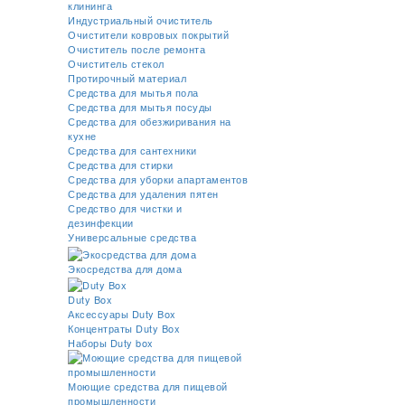
клининга
Индустриальный очиститель
Очистители ковровых покрытий
Очиститель после ремонта
Очиститель стекол
Протирочный материал
Средства для мытья пола
Средства для мытья посуды
Средства для обезжиривания на
кухне
Средства для сантехники
Средства для стирки
Средства для уборки апартаментов
Средства для удаления пятен
Средство для чистки и
дезинфекции
Универсальные средства
Экосредства для дома
Duty Box
Аксессуары Duty Box
Концентраты Duty Box
Наборы Duty box
Моющие средства для пищевой
промышленности