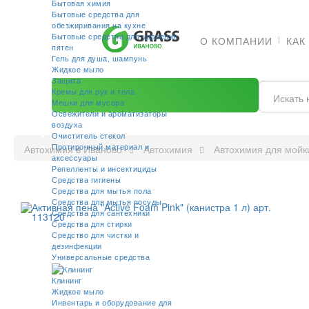
Бытовая химия
Бытовые средства для
обезжиривания на кухне
Бытовые средства для удаления
О КОМПАНИИ
КАК
пятен
Гель для душа, шампунь
Жидкое мыло
Защита
Кремы для рук и тела
Мешки для мусора
Освежители и ароматизаторы
воздуха
Очиститель стекол
Протирочный материал и
Автохимия в Иваново
Автохимия
Автохимия для мойк
аксессуары
Репелленты и инсектициды
Средства гигиены
Средства для мытья пола
Средства для мытья посуды
Средства для сантехники
Средства для стирки
Средство для чистки и
дезинфекции
Универсальные средства
Клининг
Жидкое мыло
Инвентарь и оборудование для