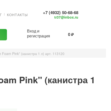
+7 (4932) 50-68-68
Г
КОНТАКТЫ
tr37@inbox.ru
Вход и
0 ₽
регистрация
e Foam Pink" (канистра 1 л) арт. 113120
oam Pink" (канистра 1