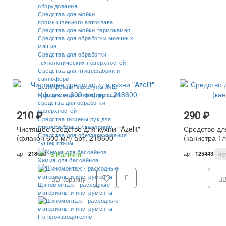
оборудования
Средства для мойки
промышленного автоклава
Средства для мойки термокамер
Средства для обработки моечных
машин
Средства для обработки
технологических поверхностей
Средства для птицефабрик и
свиноферм
Дезинфекция скорлупы яиц
Моющие и дезинфицирующие
средства для обработки
поверхностей
210 ₽
290 ₽
Средства гигиены рук для
птицефабрик и свиноферм
Чистящее средство для кухни "Azelit"
Средство дл
Средства для обеззараживания
(флакон 600 мл) арт. 218600
(канистра 1л
тушек птицы
арт.
арт.
218600
В Наличии
125443
Не
Химия для бассейнов
В корзину
В
Шиномонтаж - расходные
материалы и инструменты
По производителям