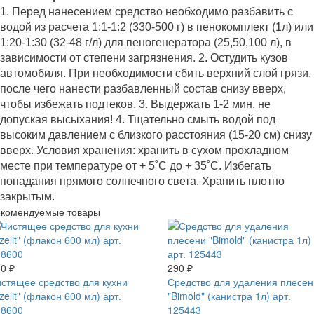
1. Перед нанесением средство необходимо разбавить с
водой из расчета 1:1-1:2 (330-500 г) в пенокомплект (1л) или
1:20-1:30 (32-48 г/л) для пеногенератора (25,50,100 л), в
зависимости от степени загрязнения. 2. Остудить кузов
автомобиля. При необходимости сбить верхний слой грязи,
после чего нанести разбавленный состав снизу вверх,
чтобы избежать подтеков. 3. Выдержать 1-2 мин. не
допуская высыхания! 4. Тщательно смыть водой под
высоким давлением с близкого расстояния (15-20 см) снизу
вверх. Условия хранения: хранить в сухом прохладном
месте при температуре от + 5˚С до + 35˚С. Избегать
попадания прямого солнечного света. Хранить плотно
закрытым.
екомендуемые товары
0 ₽
290 ₽
стящее средство для кухни
Средство для удаления плесен
zelit" (флакон 600 мл) арт.
"Bimold" (канистра 1л) арт.
18600
125443