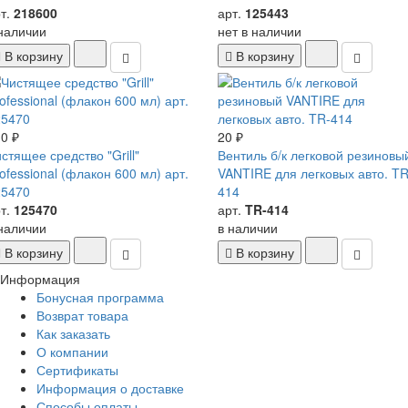
т.
218600
арт.
125443
наличии
нет в наличии
В корзину
В корзину
0 ₽
20 ₽
стящее средство "Grill"
Вентиль б/к легковой резиновы
ofessional (флакон 600 мл) арт.
VANTIRE для легковых авто. TR
25470
414
т.
125470
арт.
TR-414
наличии
в наличии
В корзину
В корзину
Информация
Бонусная программа
Возврат товара
Как заказать
О компании
Сертификаты
Информация о доставке
Способы оплаты