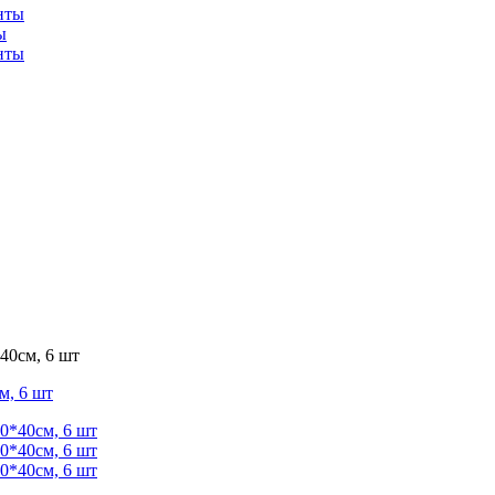
ы
40см, 6 шт