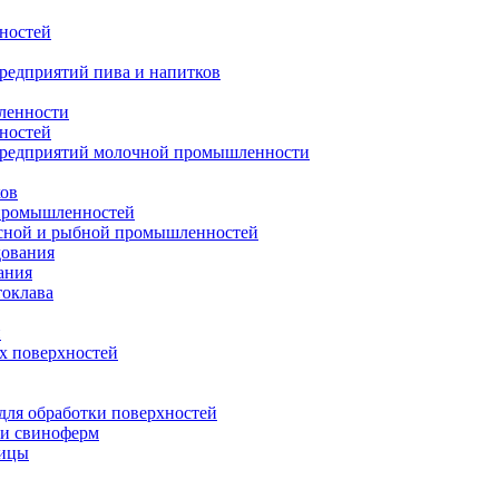
ностей
редприятий пива и напитков
ленности
ностей
предприятий молочной промышленности
ков
 промышленностей
ясной и рыбной промышленностей
дования
ания
токлава
н
их поверхностей
ля обработки поверхностей
 и свиноферм
тицы