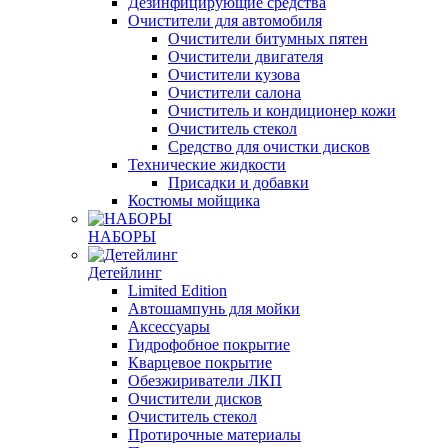
Дезинфицирующие средства
Очистители для автомобиля
Очистители битумных пятен
Очистители двигателя
Очистители кузова
Очистители салона
Очиститель и кондиционер кожи
Очиститель стекол
Средство для очистки дисков
Технические жидкости
Присадки и добавки
Костюмы мойщика
НАБОРЫ
Детейлинг
Limited Edition
Автошампунь для мойки
Аксессуары
Гидрофобное покрытие
Кварцевое покрытие
Обезжириватели ЛКП
Очистители дисков
Очиститель стекол
Протирочные материалы