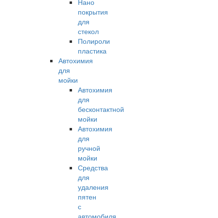
Нано
покрытия
для
стекол
Полироли
пластика
Автохимия
для
мойки
Автохимия
для
бесконтактной
мойки
Автохимия
для
ручной
мойки
Средства
для
удаления
пятен
с
автомобиля