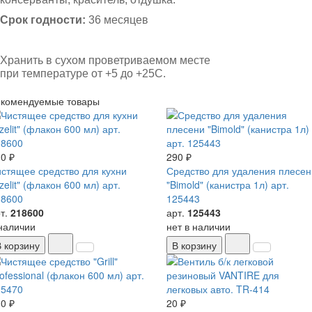
Срок годности:
36 месяцев
Хранить в сухом проветриваемом месте
при температуре от +5 до +25С.
екомендуемые товары
0 ₽
290 ₽
стящее средство для кухни
Средство для удаления плесен
zelit" (флакон 600 мл) арт.
"Bimold" (канистра 1л) арт.
18600
125443
т.
218600
арт.
125443
наличии
нет в наличии
В корзину
В корзину
0 ₽
20 ₽