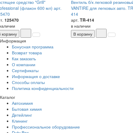
стящее средство "Grill"
Вентиль б/к легковой резиновы
ofessional (флакон 600 мл) арт.
VANTIRE для легковых авто. TR
25470
414
т.
125470
арт.
TR-414
наличии
в наличии
В корзину
В корзину
Информация
Бонусная программа
Возврат товара
Как заказать
О компании
Сертификаты
Информация о доставке
Способы оплаты
Политика конфиденциальности
Каталог
Автохимия
Бытовая химия
Детейлинг
Клининг
Профессиональное оборудование
Duty Box