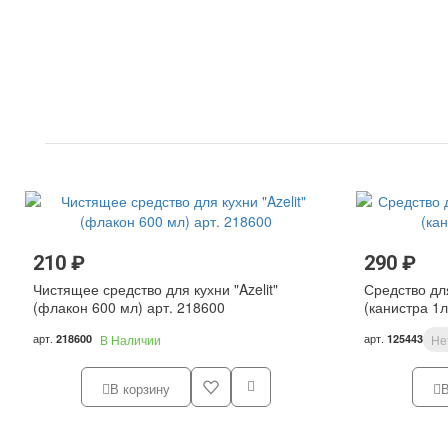
210 ₽
290 ₽
Чистящее средство для кухни "Azelit"
Средство дл
(флакон 600 мл) арт. 218600
(канистра 1л
арт.
арт.
218600
В Наличии
125443
Не
В корзину
В