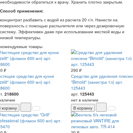
необходимости обратиться к врачу. Хранить плотно закрытым.
Способ применения:
концентрат разбавить с водой из расчета 20 г/л. Нанести на
поверхность с помощью распылителя или через дозировочную
систему. Эффективен даже при использовании жесткой воды и
низкой температуры.
екомендуемые товары
0 ₽
290 ₽
стящее средство для кухни
Средство для удаления плесен
zelit" (флакон 600 мл) арт.
"Bimold" (канистра 1л) арт.
18600
125443
т.
218600
арт.
125443
наличии
нет в наличии
В корзину
В корзину
0 ₽
20 ₽