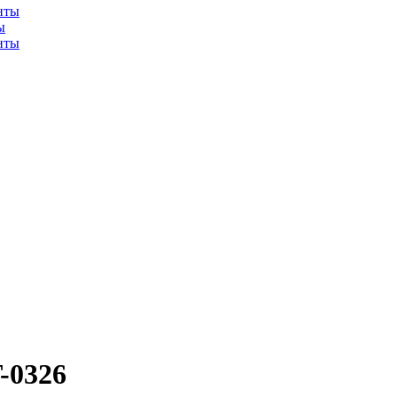
ы
-0326