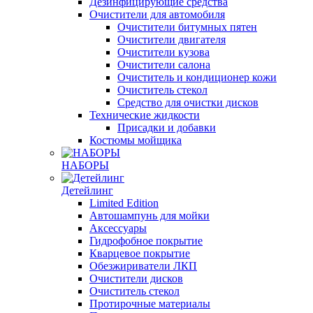
Дезинфицирующие средства
Очистители для автомобиля
Очистители битумных пятен
Очистители двигателя
Очистители кузова
Очистители салона
Очиститель и кондиционер кожи
Очиститель стекол
Средство для очистки дисков
Технические жидкости
Присадки и добавки
Костюмы мойщика
НАБОРЫ
Детейлинг
Limited Edition
Автошампунь для мойки
Аксессуары
Гидрофобное покрытие
Кварцевое покрытие
Обезжириватели ЛКП
Очистители дисков
Очиститель стекол
Протирочные материалы