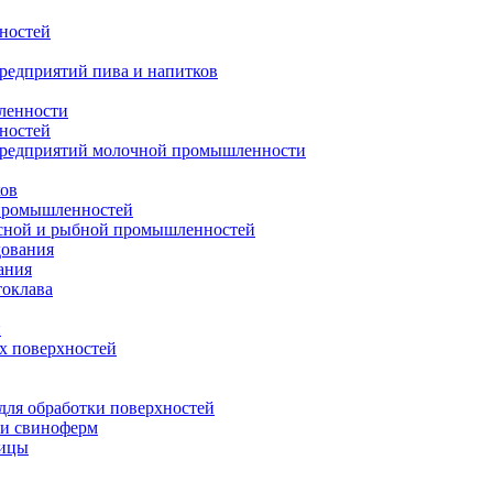
ностей
редприятий пива и напитков
ленности
ностей
предприятий молочной промышленности
ков
 промышленностей
ясной и рыбной промышленностей
дования
ания
токлава
н
их поверхностей
ля обработки поверхностей
 и свиноферм
тицы