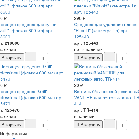
0 ₽
290 ₽
стящее средство для кухни
Средство для удаления плесен
zelit" (флакон 600 мл) арт.
"Bimold" (канистра 1л) арт.
18600
125443
т.
218600
арт.
125443
наличии
нет в наличии
В корзину
В корзину
0 ₽
20 ₽
стящее средство "Grill"
Вентиль б/к легковой резиновы
ofessional (флакон 600 мл) арт.
VANTIRE для легковых авто. TR
25470
414
т.
125470
арт.
TR-414
наличии
в наличии
В корзину
В корзину
Информация