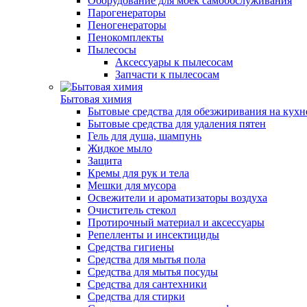
Оборудование для моек самообслуживания
Парогенераторы
Пеногенераторы
Пенокомплекты
Пылесосы
Аксессуары к пылесосам
Запчасти к пылесосам
Бытовая химия
Бытовые средства для обезжиривания на кухн
Бытовые средства для удаления пятен
Гель для душа, шампунь
Жидкое мыло
Защита
Кремы для рук и тела
Мешки для мусора
Освежители и ароматизаторы воздуха
Очиститель стекол
Протирочный материал и аксессуары
Репелленты и инсектициды
Средства гигиены
Средства для мытья пола
Средства для мытья посуды
Средства для сантехники
Средства для стирки