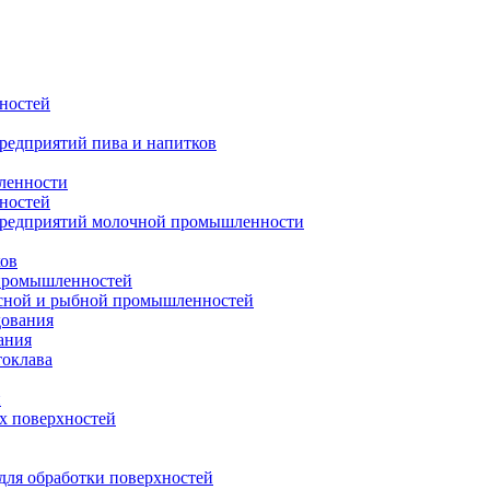
ностей
редприятий пива и напитков
ленности
ностей
предприятий молочной промышленности
ков
 промышленностей
ясной и рыбной промышленностей
дования
ания
токлава
н
их поверхностей
ля обработки поверхностей