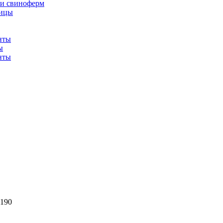
 и свиноферм
тицы
ы
3190